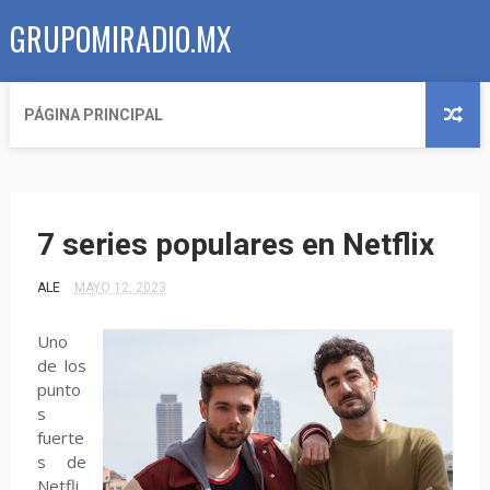
GRUPOMIRADIO.MX
PÁGINA PRINCIPAL
7 series populares en Netflix
ALE
MAYO 12, 2023
Uno
de los
punto
s
fuerte
s de
Netfli